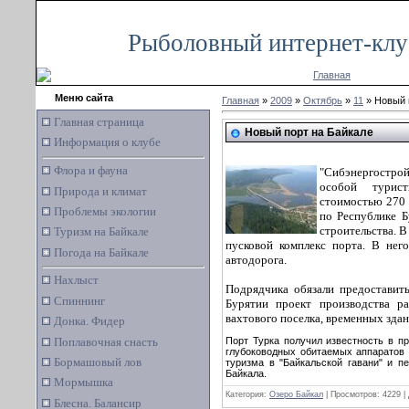
Суббота, 08.08.2026, 06:15
Рыболовный интернет-клу
Главная
Меню сайта
Главная
»
2009
»
Октябрь
»
11
» Новый 
Главная страница
Новый порт на Байкале
Информация о клубе
Флора и фауна
"Сибэнергостро
особой турист
Природа и климат
стоимостью 270 
Проблемы экологии
по Республике Б
строительства.
В
Туризм на Байкале
пусковой комплекс порта. В нег
Погода на Байкале
автодорога.
Нахлыст
Подрядчика обязали предоставит
Спиннинг
Бурятии проект производства ра
вахтового поселка, временных здан
Донка. Фидер
Поплавочная снасть
Порт Турка получил известность в пр
глубоководных обитаемых аппаратов 
Бормашовый лов
туризма в "Байкальской гавани" и 
Байкала.
Мормышка
Категория:
Озеро Байкал
| Просмотров: 4229 |
Блесна. Балансир