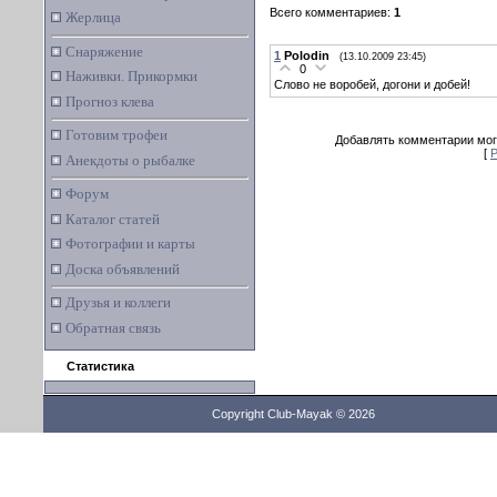
Всего комментариев:
1
Жерлица
Снаряжение
1
Polodin
(13.10.2009 23:45)
0
Наживки. Прикормки
Слово не воробей, догони и добей!
Прогноз клева
Готовим трофеи
Добавлять комментарии мог
[
Р
Анекдоты о рыбалке
Форум
Каталог статей
Фотографии и карты
Доска объявлений
Друзья и коллеги
Обратная связь
Статистика
Copyright Club-Mayak © 2026