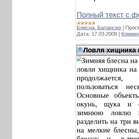
Полный текст с ф
Блесна. Балансир
|
Прос
Дата:
17.03.2009
|
Коммен
Ловля хищника 
ловли хищника на 
продолжается,
пользоваться не
Основные объекты
окунь, щука и с
зимнюю ловлю х
разделить на три в
на мелкие блесны,
блесну и, в-тре