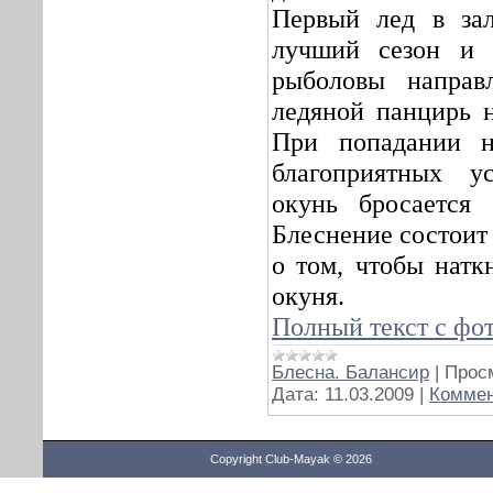
Первый лед в зал
лучший сезон и 
рыболовы направл
ледяной панцирь н
При попадании н
благоприятных ус
окунь бросается
Блеснение состоит 
о том, чтобы натк
окуня.
Полный текст с фо
Блесна. Балансир
|
Прос
Дата:
11.03.2009
|
Коммен
Copyright Club-Mayak © 2026