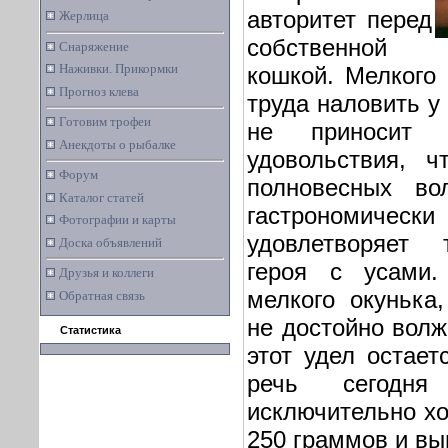
авторитет перед
Жерлица
собственной
Снаряжение
Наживки. Прикормки
кошкой. Мелкого 
Прогноз клева
труда наловить у
Готовим трофеи
не приносит
Анекдоты о рыбалке
удовольствия, 
Форум
полновесных во
Каталог статей
гастрономич
Фотографии и карты
удовлетворяет 
Доска объявлений
героя с усами.
Друзья и коллеги
мелкого окунька,
Обратная связь
не достойно волж
Статистика
этот удел остает
речь сегодн
исключительно хо
250 граммов и вы