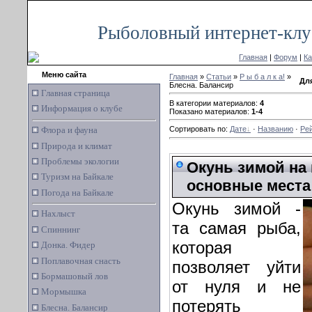
Пятница, 07.08.2026, 06:22
Рыболовный интернет-клу
Главная
|
Форум
|
Ка
Меню сайта
Главная
»
Статьи
»
Р ы б а л к а!
»
Дл
Блесна. Балансир
Главная страница
В категории материалов:
4
Информация о клубе
Показано материалов:
1-4
Флора и фауна
Сортировать по:
Дате
·
Названию
·
Ре
Природа и климат
Проблемы экологии
Окунь зимой на
Туризм на Байкале
основные места
Погода на Байкале
Окунь зимой -
Нахлыст
та самая рыба,
Спиннинг
которая
Донка. Фидер
Поплавочная снасть
позволяет уйти
Бормашовый лов
от нуля и не
Мормышка
потерять
Блесна. Балансир