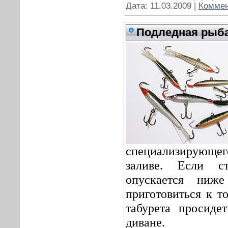
Дата:
11.03.2009
|
Коммен
Подледная рыба
специализирующ
заливе. Если с
опускается ниж
приготовиться к т
табурета просиде
диване.