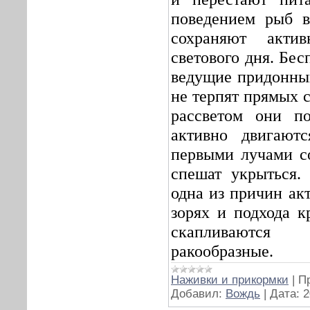
поведением рыб в
сохраняют акти
светового дня. Бес
ведущие придонны
не терпят прямых 
рассветом они п
активно двигают
первыми лучами с
спешат укрыться.
одна из причин ак
зорях и подхода к
скапливаютс
ракообразные.
Наживки и прикормки
|
П
Добавил:
Вождь
|
Дата:
2