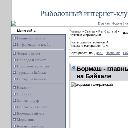
Пятница, 07.08.2026, 04:16
Рыболовный интернет-клу
Главная
|
Форум
|
Ка
Меню сайта
Главная
»
Статьи
»
Р ы б а л к а!
»
Дл
Наживки и прикормки
Главная страница
В категории материалов:
4
Информация о клубе
Показано материалов:
1-4
Флора и фауна
Сортировать по:
Дате
·
Названию
·
Ре
Природа и климат
Проблемы экологии
Бормаш - главн
Туризм на Байкале
на Байкале
Погода на Байкале
Нахлыст
Спиннинг
Донка. Фидер
Поплавочная снасть
Бормашовый лов
Мормышка
Блесна. Балансир