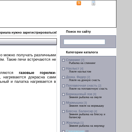
|
RSS
|
PDA версия
Поиск по сайту
ериала нужно зарегистрироваться!
Категории каталога
ло можно получать различными
ём. Такие печи встречаются не
Спиннинг
[7]
Рыбалка на спиннинг
Нахлыст
[4]
Ловля нахлыстом
являются
газовые горелки-
и, нагреваются докрасна сами
Донка. Фидер
[2]
Ловля на донную снасть
ьный и палатка нагревается в
Поплавочная снасть
[2]
Ловля на поплавочную снасть
Бормашовый лов
[6]
Зимняя рыбалка на омуля
Мормышка
[3]
Зимняя ловля на мормышку
Блесна. Балансир
[4]
Зимняя рыбалка на блесну и
балансир
Жерлица
[1]
Зимняя рыбалка на жерлицу
Снаряжение
[8]