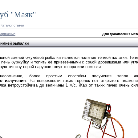
уб "Маяк"
|
Каталог статей
аряжение
Для добавления мет
зимней рыбалки
ной зимней омулёвой рыбалки является наличие тёплой палатки. Теп
 печь буржуйку и топить её привезёнными с собой дровишками или угл
ьную тишину порой нарушает звук топора или ножовки.
несомненно, более простым способом получения тепла 
го излучения
. На поверхности таких горелок нет открытого пламен
лка ветроустойчива до величины 1 м/с. Жар от таких печек очень сил