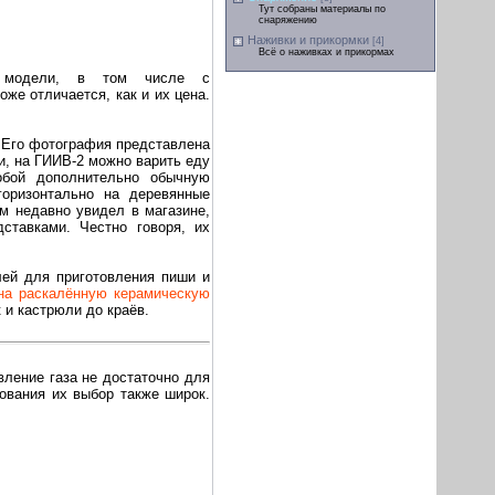
Тут собраны материалы по
снаряжению
Наживки и прикормки
[4]
Всё о наживках и прикормах
е модели, в том числе с
же отличается, как и их цена.
.
. Его фотография представлена
и, на ГИИВ-2 можно варить еду
обой дополнительно обычную
горизонтально на деревянные
ем недавно увидел в магазине,
ставками. Честно говоря, их
лей для приготовления пиши и
на раскалённую керамическую
к и кастрюли до краёв.
вление газа не достаточно для
дования их выбор также широк.