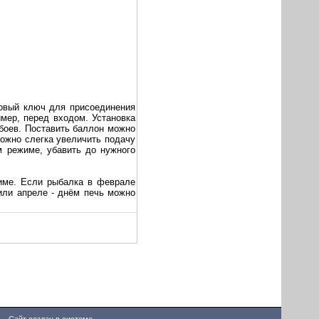
ковый ключ для присоединения
имер, перед входом. Установка
ебоев. Поставить баллон можно
можно слегка увеличить подачу
ом режиме, убавить до нужного
жиме. Если рыбалка в феврале
 или апреле - днём печь можно