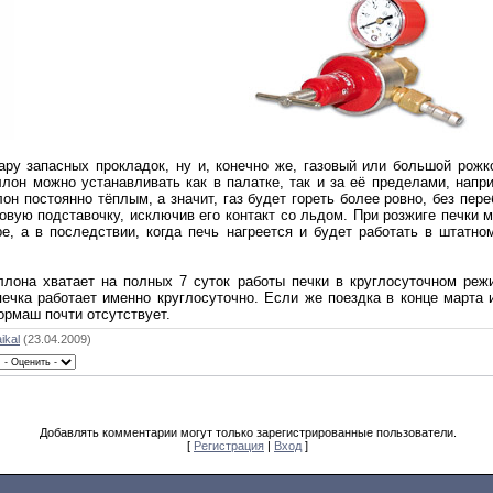
ару запасных прокладок, ну и, конечно же, газовый или большой рож
ллон можно устанавливать как в палатке, так и за её пределами, напр
он постоянно тёплым, а значит, газ будет гореть более ровно, без пер
овую подставочку, исключив его контакт со льдом. При розжиге печки 
ре, а в последствии, когда печь нагреется и будет работать в штатн
ллона хватает на полных 7 суток работы печки в круглосуточном ре
печка работает именно круглосуточно. Если же поездка в конце марта
ормаш почти отсутствует.
ikal
(23.04.2009)
Добавлять комментарии могут только зарегистрированные пользователи.
[
Регистрация
|
Вход
]