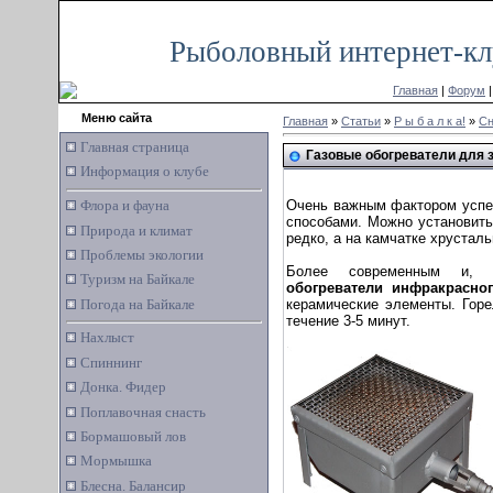
Суббота, 08.08.2026, 17:15
Рыболовный интернет-кл
Главная
|
Форум
Меню сайта
Главная
»
Статьи
»
Р ы б а л к а!
»
Сн
Главная страница
Газовые обогреватели для 
Информация о клубе
Очень важным фактором успеш
Флора и фауна
способами. Можно установить
Природа и климат
редко, а на камчатке хрустал
Проблемы экологии
Более современным и, 
Туризм на Байкале
обогреватели инфракрасно
керамические элементы. Горе
Погода на Байкале
течение 3-5 минут.
Нахлыст
Спиннинг
Донка. Фидер
Поплавочная снасть
Бормашовый лов
Мормышка
Блесна. Балансир