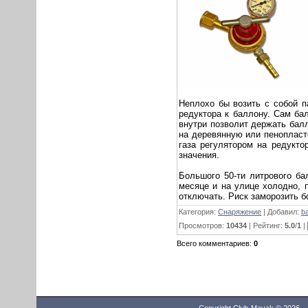
Неплохо бы возить с собой п
редуктора к баллону. Сам ба
внутри позволит держать балл
на деревянную или пенопласт
газа регулятором на редукто
значения.
Большого 50-ти литрового ба
месяце и на улице холодно, 
отключать. Риск заморозить б
Категория:
Снаряжение
| Добавил:
ba
Просмотров:
10434
| Рейтинг:
5.0
/
1
|
Всего комментариев:
0