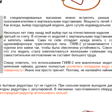
В специализированных магазинах можно встретить разны
пьезозажигателями и вертикальными подставками. Мощность печей то
Как всегда, выбор подходящей модели, дело сугубо индивидуальное
Несколько лет тому назад мой выбор пал на отечественное изделие 
третьей по счету. В отличие от моделей с вертикальными подставкам
и кипятить чайник. Сама по себе отпадает нужда возить с с
однокомфорочную туристическую печь. ГИИВ-2 устанавливается 
чурочки или камни так, чтобы была обеспечена устойчивость. Совс
что эта модель стала комплектоваться железными съёмными под
самостоятельное изготовление не составит большого труда.
Спешу отметить, что использование ГИИВ-2 или аналогичных моде
кипячения чайника, должно полностью
исключить попадание воды 
поверхность!
Иначе она просто треснет. Поэтому, не наливайте чайни
е бытовые редукторы тут не годятся. При сильном морозе выходное да
игодны редукторы с регулировкой. В магазинах газо-пламенного обору
кислородный редуктор использовать нельзя!